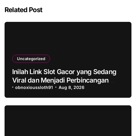
Related Post
Uncategorized
Inilah Link Slot Gacor yang Sedang
Viral dan Menjadi Perbincangan
Hangat di Kalangan Gamers!
obnoxioussloth91
Aug 8, 2026