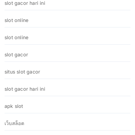
slot gacor hari ini
slot online
slot online
slot gacor
situs slot gacor
slot gacor hari ini
apk slot
เว็บสล็อต