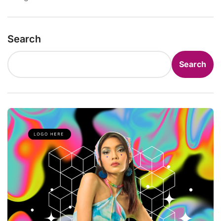
Search
Search