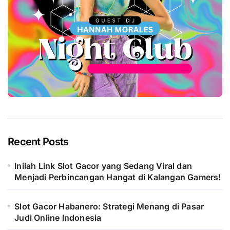
Recent Posts
Inilah Link Slot Gacor yang Sedang Viral dan
Menjadi Perbincangan Hangat di Kalangan Gamers!
Slot Gacor Habanero: Strategi Menang di Pasar
Judi Online Indonesia