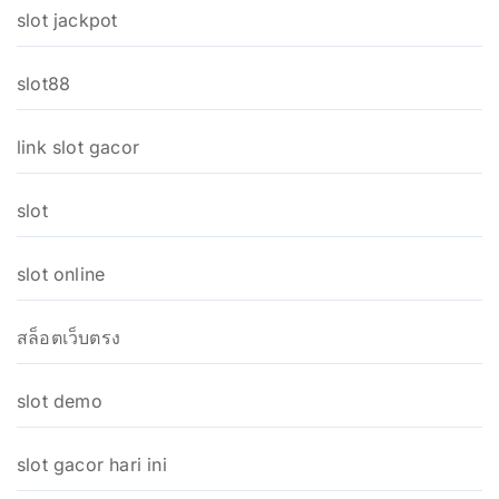
slot jackpot
slot88
link slot gacor
slot
slot online
สล็อตเว็บตรง
slot demo
slot gacor hari ini