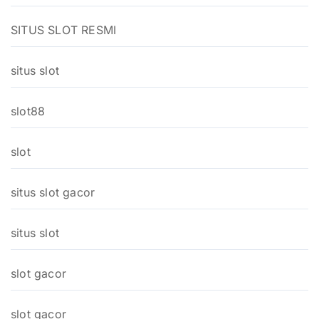
SITUS SLOT RESMI
situs slot
slot88
slot
situs slot gacor
situs slot
slot gacor
slot gacor