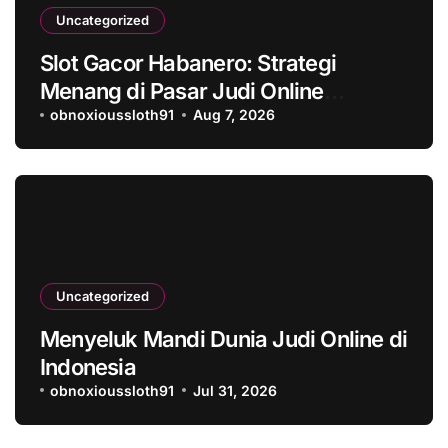
Uncategorized
Slot Gacor Habanero: Strategi
Menang di Pasar Judi Online
Indonesia
obnoxioussloth91
Aug 7, 2026
Uncategorized
Menyeluk Mandi Dunia Judi Online di
Indonesia
obnoxioussloth91
Jul 31, 2026