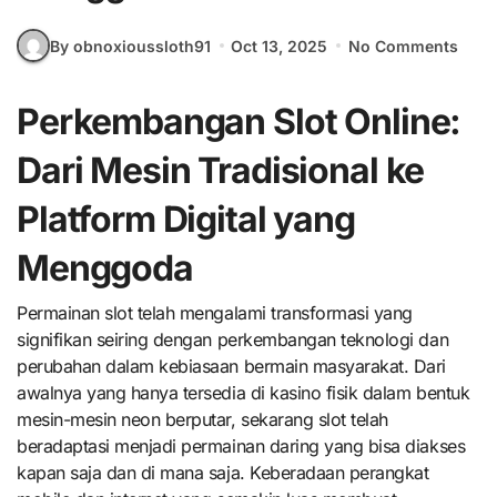
By obnoxioussloth91
Oct 13, 2025
No Comments
Perkembangan Slot Online:
Dari Mesin Tradisional ke
Platform Digital yang
Menggoda
Permainan slot telah mengalami transformasi yang
signifikan seiring dengan perkembangan teknologi dan
perubahan dalam kebiasaan bermain masyarakat. Dari
awalnya yang hanya tersedia di kasino fisik dalam bentuk
mesin-mesin neon berputar, sekarang slot telah
beradaptasi menjadi permainan daring yang bisa diakses
kapan saja dan di mana saja. Keberadaan perangkat