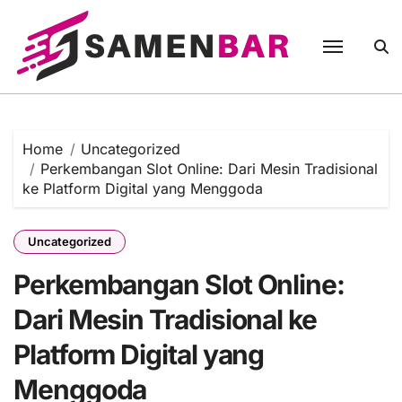
Skip
to
content
Home
Uncategorized
Perkembangan Slot Online: Dari Mesin Tradisional
ke Platform Digital yang Menggoda
Uncategorized
Perkembangan Slot Online:
Dari Mesin Tradisional ke
Platform Digital yang
Menggoda