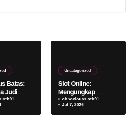
zed
Uncategorized
s Batas:
Slot Online:
a Judi
Mengungkap
 Indonesia
sloth91
Strategi dan Trik
obnoxioussloth91
6
Jul 7, 2026
untuk Meningkatkan
Peluang Menang di
Dunia Permainan