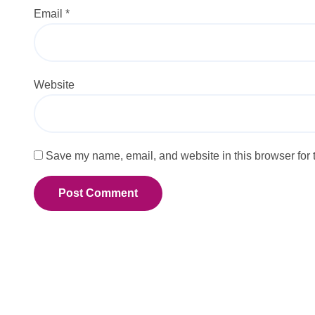
Email
*
Website
Save my name, email, and website in this browser for 