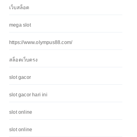
เว็บสล็อต
mega slot
https://www.olympus88.com/
สล็อตเว็บตรง
slot gacor
slot gacor hari ini
slot online
slot online