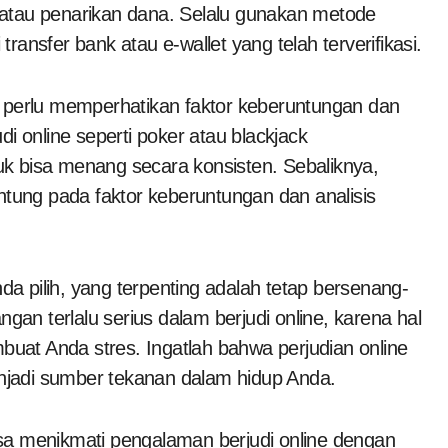
 atau penarikan dana. Selalu gunakan metode
ansfer bank atau e-wallet yang telah terverifikasi.
a perlu memperhatikan faktor keberuntungan dan
i online seperti poker atau blackjack
k bisa menang secara konsisten. Sebaliknya,
antung pada faktor keberuntungan dan analisis
nda pilih, yang terpenting adalah tetap bersenang-
n terlalu serius dalam berjudi online, karena hal
at Anda stres. Ingatlah bahwa perjudian online
jadi sumber tekanan dalam hidup Anda.
sa menikmati pengalaman berjudi online dengan