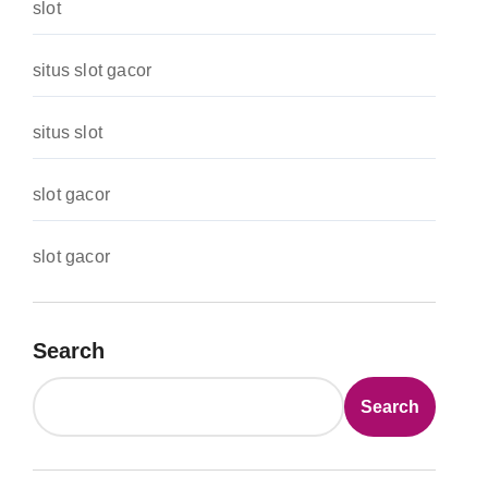
slot
situs slot gacor
situs slot
slot gacor
slot gacor
Search
Search