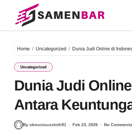
Skip
to
content
Home
Uncategorized
Dunia Judi Online di Indone
Uncategorized
Dunia Judi Online
Antara Keuntunga
By obnoxioussloth91
Feb 23, 2026
No Comment