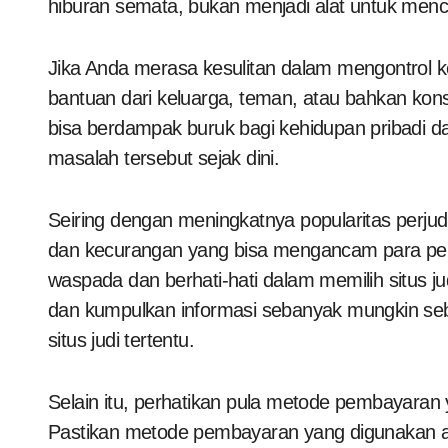
hiburan semata, bukan menjadi alat untuk menc
Jika Anda merasa kesulitan dalam mengontrol ke
bantuan dari keluarga, teman, atau bahkan kons
bisa berdampak buruk bagi kehidupan pribadi da
masalah tersebut sejak dini.
Seiring dengan meningkatnya popularitas perjudi
dan kecurangan yang bisa mengancam para pemai
waspada dan berhati-hati dalam memilih situs j
dan kumpulkan informasi sebanyak mungkin s
situs judi tertentu.
Selain itu, perhatikan pula metode pembayaran ya
Pastikan metode pembayaran yang digunakan a