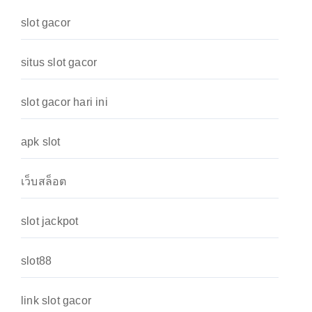
slot gacor
situs slot gacor
slot gacor hari ini
apk slot
เว็บสล็อต
slot jackpot
slot88
link slot gacor