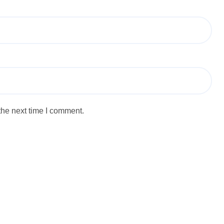
the next time I comment.