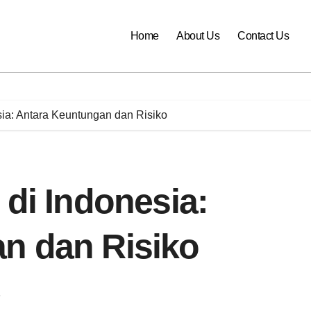
Home
About Us
Contact Us
sia: Antara Keuntungan dan Risiko
 di Indonesia:
n dan Risiko
s