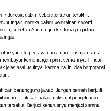
di Indonesia dalam beberapa tahun terakhir.
eruntungan mereka dalam permainan seperti
 Namun, sebelum Anda terjun ke dunia perjudian
a ingat.
online yang terpercaya dan aman. Pastikan situs
ukti membayar kemenangan para pemainnya. Hindari
ak jelas asal-usulnya, karena hal ini bisa berpotensi
aan.
ijak dan bertanggung jawab. Jangan pernah berjudi
ilangan. Tentukan batas maksimal pengeluaran
san tersebut. Berjudi seharusnya menjadi sarana