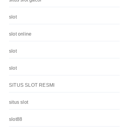
slot
slot online
slot
slot
SITUS SLOT RESMI
situs slot
slot88