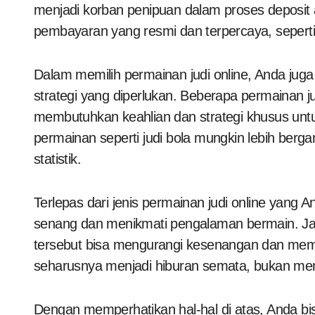
menjadi korban penipuan dalam proses deposit
pembayaran yang resmi dan terpercaya, seperti tr
Dalam memilih permainan judi online, Anda jug
strategi yang diperlukan. Beberapa permainan jud
membutuhkan keahlian dan strategi khusus untu
permainan seperti judi bola mungkin lebih berg
statistik.
Terlepas dari jenis permainan judi online yang A
senang dan menikmati pengalaman bermain. Janga
tersebut bisa mengurangi kesenangan dan membu
seharusnya menjadi hiburan semata, bukan men
Dengan memperhatikan hal-hal di atas, Anda bi